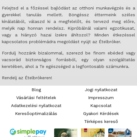
Felejtsd el a főzéssel bajlódást az otthoni munkavégzés és a
gyerekkel tanulás mellett. Böngéssz éttermeink széles
kínálatából, válaszd ki a megfelelőt, és tervezd meg előre,
melyik nap honnan rendelsz. Kipróbálnál valami egzotikusat,
vagy a hiányzó hazai ízekre áhítozol? Minden étkezéssel
kapcsolatos problémádra megoldást nyújt az Ételbróker.
Fordulj hozzánk bizalommal, szerezd be finom ebéded vagy
vacsorád biztonságos forrásból, egy olyan szolgáltatás
keretében, ahol a Te egészséged a legfontosabb számunkra.
Rendelj az Ételbrókeren!
Blog
Jogi nyilatkozat
Vásárlási feltételek
Impresszum
Adatkezelési nyilatkozat
Kapcsolat
Keresőoptimalizálás
Gyakori Kérdések
Térképes kereső