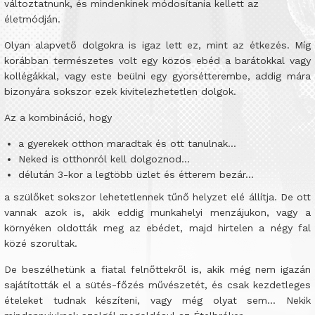
változtatnunk, és mindenkinek módosítania kellett az
életmódján.
Olyan alapvető dolgokra is igaz lett ez, mint az étkezés. Míg
korábban természetes volt egy közös ebéd a barátokkal vagy
kollégákkal, vagy este beülni egy gyorsétterembe, addig mára
bizonyára sokszor ezek kivitelezhetetlen dolgok.
Az a kombináció, hogy
a gyerekek otthon maradtak és ott tanulnak…
Neked is otthonról kell dolgoznod…
délután 3-kor a legtöbb üzlet és étterem bezár…
a szülőket sokszor lehetetlennek tűnő helyzet elé állítja. De ott
vannak azok is, akik eddig munkahelyi menzájukon, vagy a
környéken oldották meg az ebédet, majd hirtelen a négy fal
közé szorultak.
De beszélhetünk a fiatal felnőttekről is, akik még nem igazán
sajátították el a sütés-főzés művészetét, és csak kezdetleges
ételeket tudnak készíteni, vagy még olyat sem… Nekik