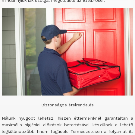
mindannyiuknak szolgál megoldásul az Ételbróker.
Biztonságos ételrendelés
Nálunk nyugodt lehetsz, hiszen éttermeinknél garantáltan a
maximális higiéniai előírások betartásával készülnek a lehető
legkülönbözőbb finom fogások. Természetesen a folyamat itt