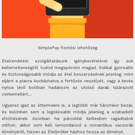
SimplePay fizetési lehetőség
Ételrendelési szolgáltatásunk igénybevételével így sok
kellemetlenségtől tudod megspórolni magad. Sokkal gyorsabb
és biztonságosabb módja az étel beszerzésének jelenleg, mint
eljárni a piacra kockáztatva a fertőzés veszélyét, vagy a kevés
nyitva lévő boltban hadakozni az utolsó darab túlárazott
csirkemellért…
Ugyanez igaz az éttermekre is, a legtöbb már háromkor bezár,
és különben sem a legokosabb módja jelenleg a szabadidő
eltöltésének. Azonban ha pároddal kettesben ragadtatok
otthon, akkor sem kell lemondanod a romantikus vacsorák
élményéről, hiszen az Ételbróker házhoz hozza az élményt.