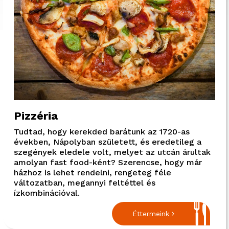
Pizzéria
Tudtad, hogy kerekded barátunk az 1720-as
években, Nápolyban született, és eredetileg a
szegények eledele volt, melyet az utcán árultak
amolyan fast food-ként? Szerencse, hogy már
házhoz is lehet rendelni, rengeteg féle
változatban, megannyi feltéttel és
ízkombinációval.
Éttermeink