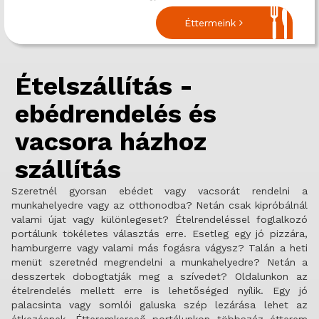
Éttermeink
Ételszállítás -
ebédrendelés és
vacsora házhoz
szállítás
Szeretnél gyorsan ebédet vagy vacsorát rendelni a
munkahelyedre vagy az otthonodba? Netán csak kipróbálnál
valami újat vagy különlegeset? Ételrendeléssel foglalkozó
portálunk tökéletes választás erre. Esetleg egy jó pizzára,
hamburgerre vagy valami más fogásra vágysz? Talán a heti
menüt szeretnéd megrendelni a munkahelyedre? Netán a
desszertek dobogtatják meg a szívedet? Oldalunkon az
ételrendelés mellett erre is lehetőséged nyílik. Egy jó
palacsinta vagy somlói galuska szép lezárása lehet az
étkezésnek. Étteremkereső portálunkon többszáz étterem