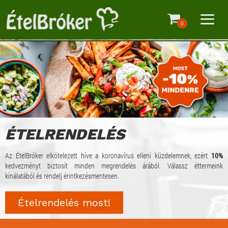
0
ÉTELRENDELÉS
Az ÉtelBróker elkötelezett híve a koronavírus elleni küzdelemnek, ezért
10%
kedvezményt biztosít minden megrendelés árából. Válassz éttermeink
kínálatából és rendelj érintkezésmentesen.
Ételrendelés most!