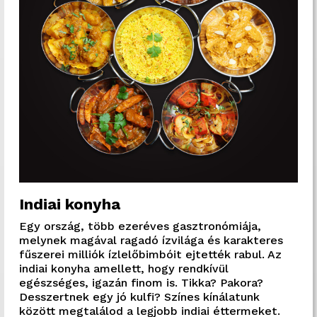
Indiai konyha
Egy ország, több ezeréves gasztronómiája,
melynek magával ragadó ízvilága és karakteres
fűszerei milliók ízlelőbimbóit ejtették rabul. Az
indiai konyha amellett, hogy rendkívül
egészséges, igazán finom is. Tikka? Pakora?
Desszertnek egy jó kulfi? Színes kínálatunk
között megtalálod a legjobb indiai éttermeket.