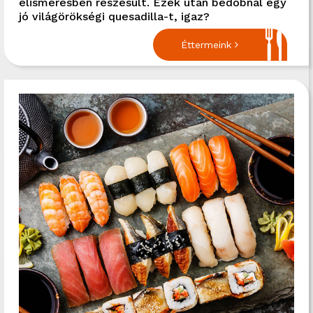
elismerésben részesült. Ezek után bedobnál egy
jó világörökségi quesadilla-t, igaz?
Éttermeink