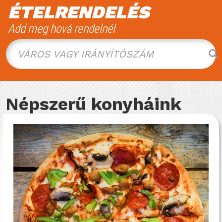
ÉTELRENDELÉS
Add meg hová rendelnél
VÁROS VAGY IRÁNYÍTÓSZÁM
Népszerű konyháink