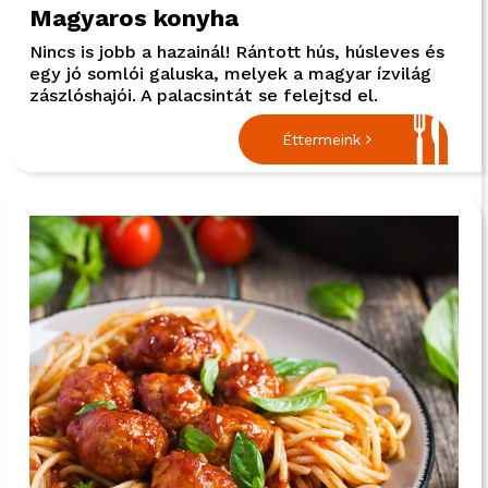
Magyaros konyha
Nincs is jobb a hazainál! Rántott hús, húsleves és
egy jó somlói galuska, melyek a magyar ízvilág
zászlóshajói. A palacsintát se felejtsd el.
Éttermeink