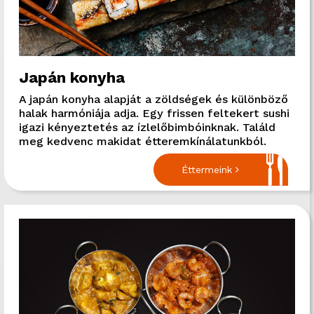
Japán konyha
A japán konyha alapját a zöldségek és különböző
halak harmóniája adja. Egy frissen feltekert sushi
igazi kényeztetés az ízlelőbimbóinknak. Találd
meg kedvenc makidat étteremkínálatunkból.
Éttermeink