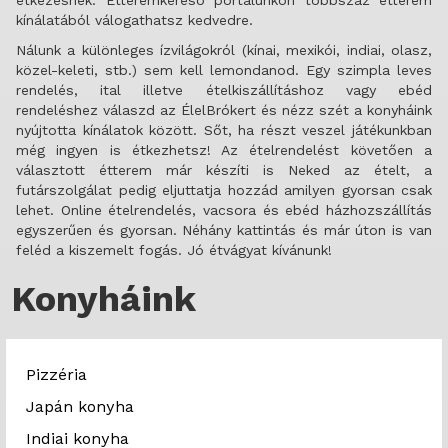
kínálatából válogathatsz kedvedre.
Nálunk a különleges ízvilágokról (kínai, mexikói, indiai, olasz,
közel-keleti, stb.) sem kell lemondanod. Egy szimpla leves
rendelés, ital illetve ételkiszállításhoz vagy ebéd
rendeléshez válaszd az ÉlelBrókert és nézz szét a konyháink
nyújtotta kínálatok között. Sőt, ha részt veszel játékunkban
még ingyen is étkezhetsz! Az ételrendelést követően a
választott étterem már készíti is Neked az ételt, a
futárszolgálat pedig eljuttatja hozzád amilyen gyorsan csak
lehet. Online ételrendelés, vacsora és ebéd házhozszállítás
egyszerűen és gyorsan. Néhány kattintás és már úton is van
feléd a kiszemelt fogás. Jó étvágyat kívánunk!
Konyháink
Pizzéria
Japán konyha
Indiai konyha