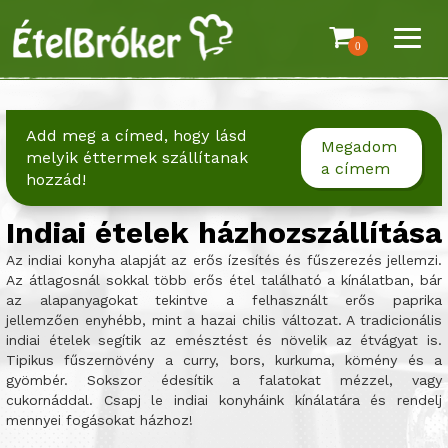
0
Add meg a címed, hogy lásd
Megadom
melyik éttermek szállítanak
a címem
hozzád!
Indiai ételek házhozszállítása
Az indiai konyha alapját az erős ízesítés és fűszerezés jellemzi.
Az átlagosnál sokkal több erős étel található a kínálatban, bár
az alapanyagokat tekintve a felhasznált erős paprika
jellemzően enyhébb, mint a hazai chilis változat. A tradicionális
indiai ételek segítik az emésztést és növelik az étvágyat is.
Tipikus fűszernövény a curry, bors, kurkuma, kömény és a
gyömbér. Sokszor édesítik a falatokat mézzel, vagy
cukornáddal. Csapj le indiai konyháink kínálatára és rendelj
mennyei fogásokat házhoz!