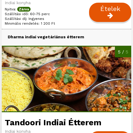
Indiai konyha
Ételek
Nyitva:
Zárva
Szállítási idő: 60-75 perc
Szállítási díj: Ingyenes
Minimális rendelés: 1 200 Ft
Dharma indiai vegetáriánus étterem
5 /
5
Tandoori Indiai Étterem
Indiai konyha