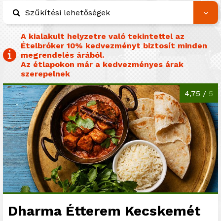
Szűkítési lehetőségek
A kialakult helyzetre való tekintettel az
Ételbróker 10% kedvezményt biztosít minden
megrendelés árából.
Az étlapokon már a kedvezményes árak
szerepelnek
4,75 /
5
Dharma Étterem Kecskemét