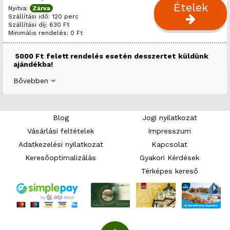
Ételek
Nyitva:
Zárva
Szállítási idő: 120 perc
Szállítási díj: 630 Ft
Minimális rendelés: 0 Ft
5000 Ft felett rendelés esetén desszertet küldünk
ajándékba!
Bővebben
Blog
Jogi nyilatkozat
Vásárlási feltételek
Impresszum
Adatkezelési nyilatkozat
Kapcsolat
Keresőoptimalizálás
Gyakori Kérdések
Térképes kereső