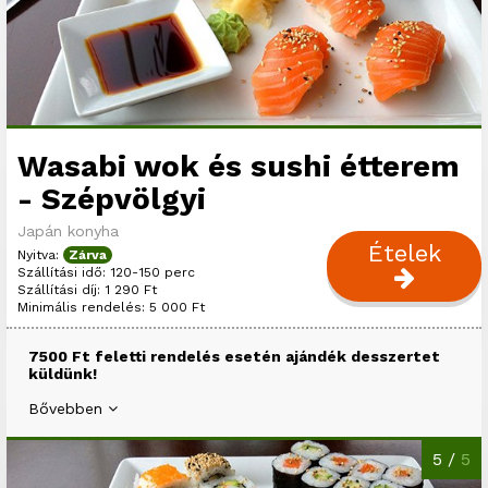
Wasabi wok és sushi étterem
- Szépvölgyi
Japán konyha
Ételek
Nyitva:
Zárva
Szállítási idő: 120-150 perc
Szállítási díj: 1 290 Ft
Minimális rendelés: 5 000 Ft
7500 Ft feletti rendelés esetén ajándék desszertet
küldünk!
Bővebben
5 /
5