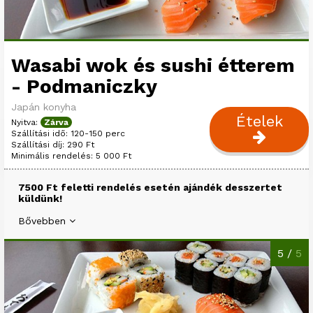
Wasabi wok és sushi étterem
- Podmaniczky
Japán konyha
Ételek
Nyitva:
Zárva
Szállítási idő: 120-150 perc
Szállítási díj: 290 Ft
Minimális rendelés: 5 000 Ft
7500 Ft feletti rendelés esetén ajándék desszertet
küldünk!
Bővebben
5 /
5