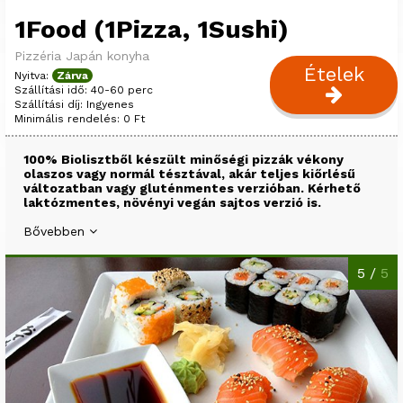
1Food (1Pizza, 1Sushi)
Pizzéria
Japán konyha
Ételek
Nyitva:
Zárva
Szállítási idő: 40-60 perc
Szállítási díj: Ingyenes
Minimális rendelés: 0 Ft
100% Biolisztből készült minőségi pizzák vékony
olaszos vagy normál tésztával, akár teljes kiőrlésű
változatban vagy gluténmentes verzióban. Kérhető
laktózmentes, növényi vegán sajtos verzió is.
Bővebben
5 /
5