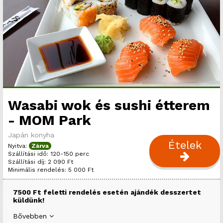
Wasabi wok és sushi étterem
- MOM Park
Japán konyha
Ételek
Nyitva:
Zárva
Szállítási idő: 120-150 perc
Szállítási díj: 2 090 Ft
Minimális rendelés: 5 000 Ft
7500 Ft feletti rendelés esetén ajándék desszertet
küldünk!
Bővebben