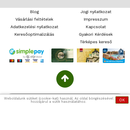
Blog
Jogi nyilatkozat
Vásárlási feltételek
Impresszum
Adatkezelési nyilatkozat
Kapcsolat
Keresőoptimalizálás
Gyakori Kérdések
Térképes kereső
Weboldalunk sütiket (cookie-kat) használ. Az oldal böngészésével
OK
hozzájárul a sütik használatához.
RENDELJ ÉRINTKEZÉSMENTESEN
Bezár
info@etelbroker.hu
Számunkra kiemelten fontos a biztonság és a rendelőink,
Copyright www.etelbroker.hu © 2026
valamint éttermeink futárainak az egészsége.