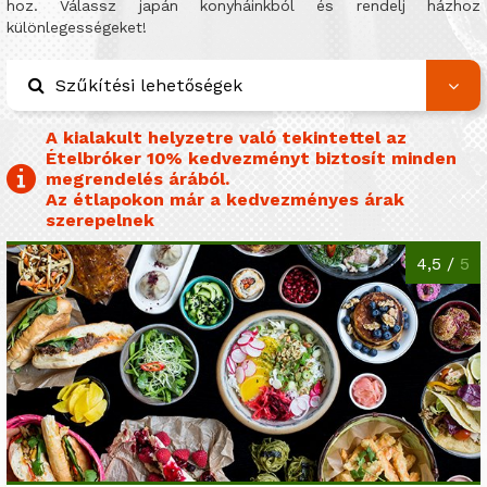
hoz. Válassz japán konyháinkból és rendelj házhoz
különlegességeket!
Szűkítési lehetőségek
A kialakult helyzetre való tekintettel az
Ételbróker 10% kedvezményt biztosít minden
megrendelés árából.
Az étlapokon már a kedvezményes árak
szerepelnek
4,5 /
5