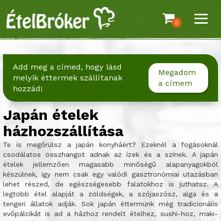
0
Add meg a címed, hogy lásd
Megadom
melyik éttermek szállítanak
a címem
hozzád!
Japán ételek
házhozszállítása
Te is megőrülsz a japán konyháért? Ezeknél a fogásoknál
csodálatos összhangot adnak az ízek és a színek. A japán
ételek jellemzően magasabb minőségű alapanyagokból
készülnek, így nem csak egy valódi gasztronómiai utazásban
lehet részed, de egészségesebb falatokhoz is juthatsz. A
legtöbb étel alapját a zöldségek, a szójaszósz, alga és a
tengeri állatok adják. Sok japán éttermünk még tradicionális
evőpálcikát is ad a házhoz rendelt ételhez, sushi-hoz, maki-