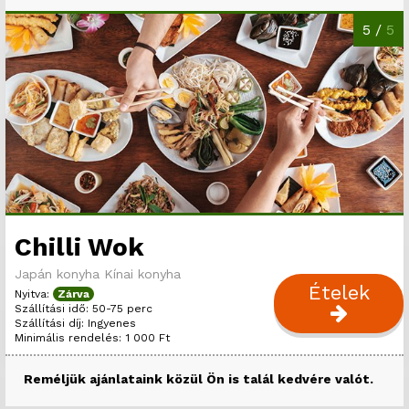
5 /
5
Chilli Wok
Japán konyha
Kínai konyha
Ételek
Nyitva:
Zárva
Szállítási idő: 50-75 perc
Szállítási díj: Ingyenes
Minimális rendelés: 1 000 Ft
Reméljük ajánlataink közül Ön is talál kedvére valót.