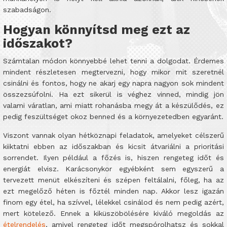
szabadságon.
Hogyan könnyítsd meg ezt az
időszakot?
Számtalan módon könnyebbé lehet tenni a dolgodat. Érdemes
mindent részletesen megtervezni, hogy mikor mit szeretnél
csinálni és fontos, hogy ne akarj egy napra nagyon sok mindent
összezsúfolni. Ha ezt sikerül is véghez vinned, mindig jön
valami váratlan, ami miatt rohanásba megy át a készülődés, ez
pedig feszültséget okoz benned és a környezetedben egyaránt.
Viszont vannak olyan hétköznapi feladatok, amelyeket célszerű
kiiktatni ebben az időszakban és kicsit átvariálni a prioritási
sorrendet. Ilyen például a főzés is, hiszen rengeteg időt és
energiát elvisz. Karácsonykor egyébként sem egyszerű a
tervezett menüt elkészíteni és szépen feltálalni, főleg, ha az
ezt megelőző héten is főztél minden nap. Akkor lesz igazán
finom egy étel, ha szívvel, lélekkel csinálod és nem pedig azért,
mert kötelező. Ennek a kiküszöbölésére kiváló megoldás az
ételrendelés
, amivel rengeteg időt megspórolhatsz és sokkal