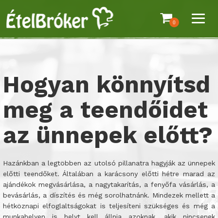
0
Hogyan könnyítsd
meg a teendőidet
az ünnepek előtt?
Hazánkban a legtöbben az utolsó pillanatra hagyják az ünnepek
előtti teendőket. Általában a karácsony előtti hétre marad az
ajándékok megvásárlása, a nagytakarítás, a fenyőfa vásárlás, a
bevásárlás, a díszítés és még sorolhatnánk. Mindezek mellett a
hétköznapi elfoglaltságokat is teljesíteni szükséges és még a
munkahelyen is helyt kell állnia azoknak, akik nincsenek