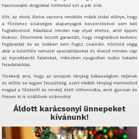
hasznosabb dolgokkal töltheted ezt a pár órát.
Sőt, az ebéd, illetve vacsora rendelés másik óriási előnye, hogy
a főzéshez szükséges alapanyagok beszerzésével sem kell
foglalkoznod. Ráadásul minden nap olyat ehetsz, amit éppen
kívánsz. Éttermeink között garantált, hogy megtalálod kedvenc
fogásaidat és az ízekben sem fogsz csalódni. Kóstold végig
akár a különféle nemzeti specialitásokat és élvezd minden nap
az ínycsiklandó falatokat, miközben nyugodtan tudsz haladni
feladataiddal.
Törekedj arra, hogy az ünnepek tényleg békességben teljenek
és előtte se legyen feszültség, ezért inkább tényleg mentesítsd
magad a főzéstől és rendelj ételt otthonodba, amit gyorsan és
frissen ki is szállítunk számodra!
Áldott karácsonyi ünnepeket
kívánunk!