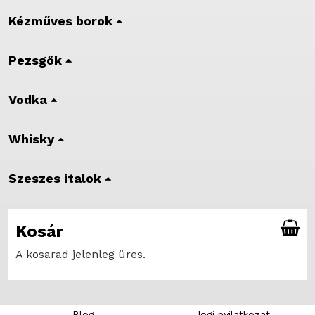
Kézműves borok
Pezsgők
Vodka
Whisky
Szeszes italok
Kosár
A kosarad jelenleg üres.
Blog
Jogi nyilatkozat