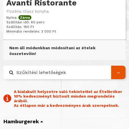
Avanti Ristorante
Pizzéria
Olasz konyha
Nyitva:
Zárva
Szállítási idő: 60 perc
Szállítás: 180 Ft
Minimális rendelés: 3 000 Ft
Nem áll módunkban módosítani az ételek
összetevőin!
Szűkítési lehetőségek
A kialakult helyzetre való tekintettel az Ételbróker
10% kedvezményt biztosít minden megrendelés
árából.
Az étlapon már a kedvezményes árak szerepelnek.
Hamburgerek