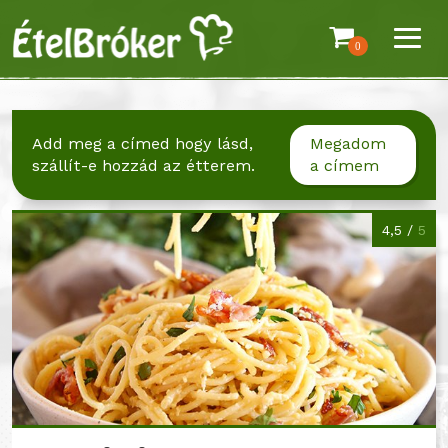
0
Add meg a címed hogy lásd,
Megadom
szállít-e hozzád az étterem.
a címem
4,5 /
5