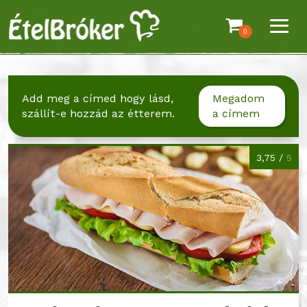
0
Add meg a címed hogy lásd,
Megadom
szállít-e hozzád az étterem.
a címem
3,75 /
5