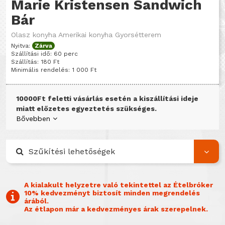
Marie Kristensen Sandwich
Bár
Olasz konyha
Amerikai konyha
Gyorsétterem
Nyitva:
Zárva
Szállítási idő: 60 perc
Szállítás: 180 Ft
Minimális rendelés: 1 000 Ft
10000Ft feletti vásárlás esetén a kiszállítási ideje
miatt előzetes egyeztetés szükséges.
Bővebben
Szűkítési lehetőségek
A kialakult helyzetre való tekintettel az Ételbróker
10% kedvezményt biztosít minden megrendelés
árából.
Az étlapon már a kedvezményes árak szerepelnek.