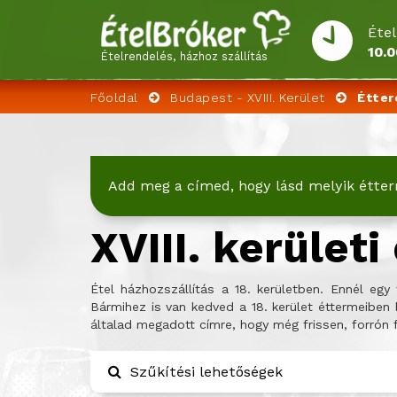
Étel
10.0
Ételrendelés, házhoz szállítás
Főoldal
Budapest - XVIII. Kerület
Étter
Add meg a címed, hogy lásd melyik étter
XVIII. kerület
Étel házhozszállítás a 18. kerületben. Ennél eg
Bármihez is van kedved a 18. kerület éttermeiben
általad megadott címre, hogy még frissen, forrón 
Szűkítési lehetőségek