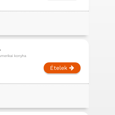
a
Amerikai konyha
Ételek