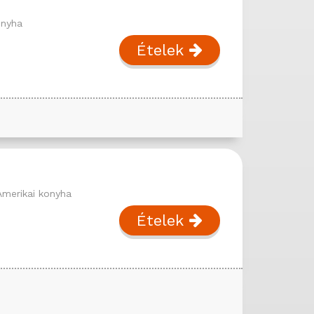
onyha
Ételek
Amerikai konyha
Ételek