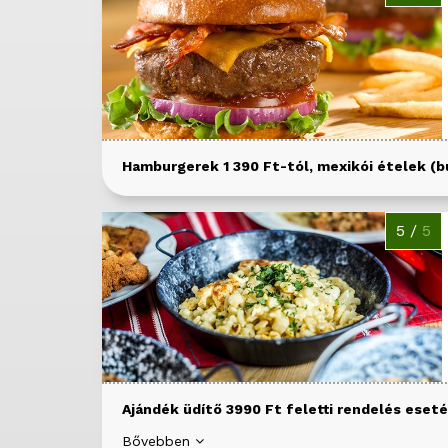
Hamburgerek 1 390 Ft-tól, mexikói ételek (bur
5 /
5
Ajándék üdítő 3990 Ft feletti rendelés eset
Bővebben