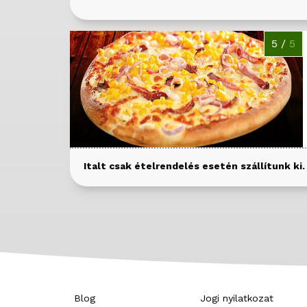
5 /
5
Italt csak ételrendelés esetén szállítunk ki.
Blog
Jogi nyilatkozat