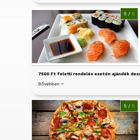
5 /
5
7500 Ft feletti rendelés esetén ajándék des
Bővebben
5 /
5