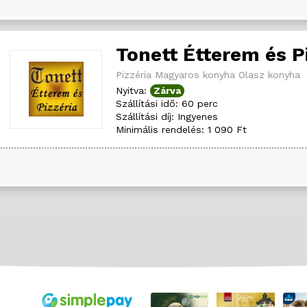
Tonett Étterem és P
Pizzéria
Magyaros konyha
Olasz konyha
Nyitva:
Zárva
Szállítási idő: 60 perc
Szállítási díj: Ingyenes
Minimális rendelés: 1 090 Ft