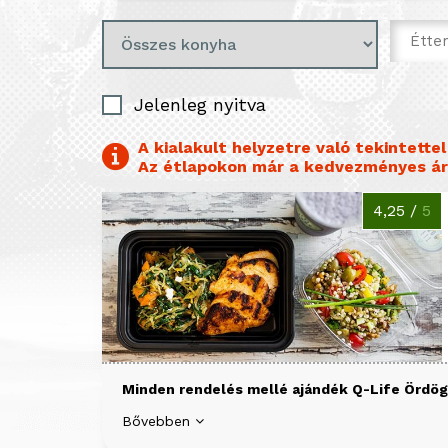
Jelenleg nyitva
A kialakult helyzetre való tekintett
Az étlapokon már a kedvezményes ár
4,25 /
5
Minden rendelés mellé ajándék Q-Life Ördögn
Bővebben