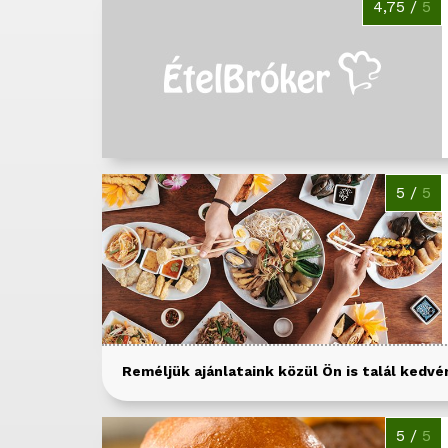
4,75 /
5
5 /
5
Reméljük ajánlataink közül Ön is talál kedvér
5 /
5