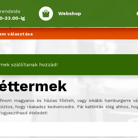
rendelés
Webshop
0-23.00-ig
em választása
mek szállítanak hozzád!
i éttermek
y finom magyaros és házias főételt, vagy inkább hamburgerre vá
 biztos, hogy ráakadsz kedvencedre. Pár kattintás elég ahhoz, ho
fogyaszthasd ételedet!