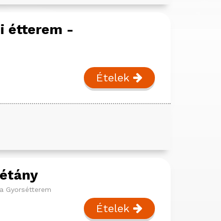
i étterem -
Ételek
sétány
a
Gyorsétterem
Ételek