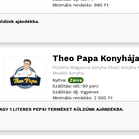
Minimális rendelés: 990 Ft
üldünk ajándékba.
Theo Papa Konyháj
Pizzéria
Magyaros konyha
Olasz konyha
Mexikói konyha
Nyitva:
Zárva
Szállítási idő: 90 perc
Szállítási díj: Ingyenes
Minimális rendelés: 2 000 Ft
AGY 1 LITERES PEPSI TERMÉKET KÜLDÜNK AJÁNDÉKBA.