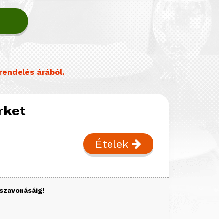
rendelés árából.
rket
Ételek
sszavonásáig!