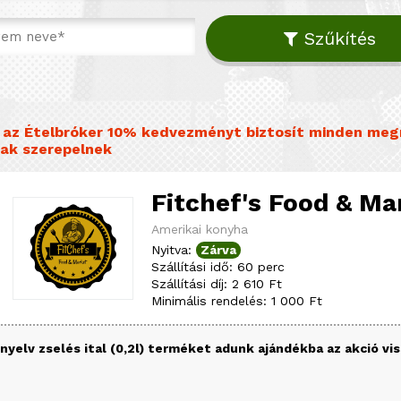
Szűkítés
el az Ételbróker 10% kedvezményt biztosít minden meg
ak szerepelnek
Fitchef's Food & Ma
Amerikai konyha
Nyitva:
Zárva
Szállítási idő: 60 perc
Szállítási díj: 2 610 Ft
Minimális rendelés: 1 000 Ft
yelv zselés ital (0,2l) terméket adunk ajándékba az akció vi