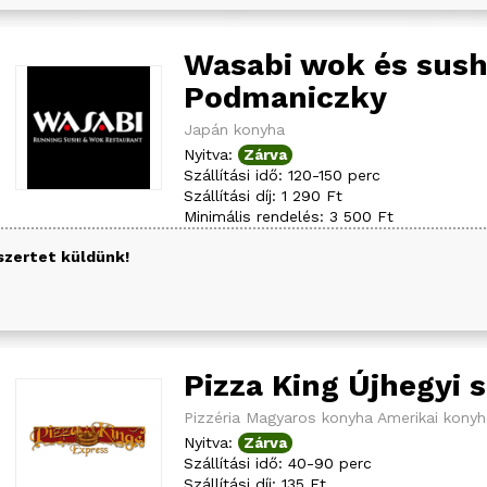
Wasabi wok és sush
Podmaniczky
Japán konyha
Nyitva:
Zárva
Szállítási idő: 120-150 perc
Szállítási díj: 1 290 Ft
Minimális rendelés: 3 500 Ft
szertet küldünk!
Pizza King Újhegyi 
Pizzéria
Magyaros konyha
Amerikai konyh
Nyitva:
Zárva
Szállítási idő: 40-90 perc
Szállítási díj: 135 Ft